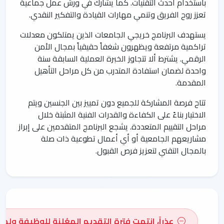
باستخدام أحدث التقنيات. كما يشارك في ورش عمل جماعية
تعزز روح الفريق وتنمي مهارات القيادة والتفكير النقدي.
يستهدف البرنامج خريجي الجامعات الذين يمتلكون معدلات
تراكمية مرتفعة ويظهرون شغفاً حقيقياً بمجال الأمن
الرقمي. يشترط ألا تتجاوز الخبرة العملية السابقة سنة
واحدة لضمان استفادة المتدرب من كل مراحل التأهيل
المقدمة.
تتاح فرصة المشاركة للجميع دون تمييز بين الجنسين ويتم
الاختيار بناءً على الكفاءة والقدرات الفنية المثبتة خلال
مراحل التقييم المتعددة. يشجع البرنامج المتقدمين على إبراز
مشاريعهم الجامعية أو أي أعمال تطوعية ذات صلة
بالمجال التقني لتعزيز فرص القبول.
عذراً، انتهت فترة التقديم المعُلنة للوظيفة ولم 