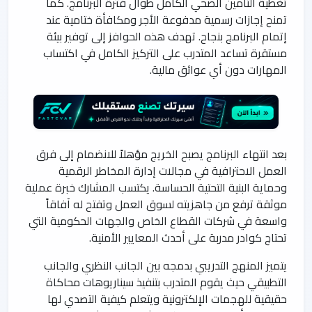
تغطية التأمين الصحي الكامل طوال فترة البرنامج. كما
تمنح إجازات رسمية مدفوعة الأجر ومكافأة ختامية عند
إتمام البرنامج بنجاح. تهدف هذه الحوافز إلى توفير بيئة
مستقرة تساعد المتدرب على التركيز الكامل في اكتساب
المهارات دون أي عوائق مالية.
بعد انتهاء البرنامج يصبح الخريج مؤهلاً للانضمام إلى فرق
العمل الاحترافية في مجالات إدارة المخاطر الرقمية
وحماية البنية التحتية الحساسة. يكتسب المشارك خبرة عملية
موثقة ترفع من جاهزيته لسوق العمل وتفتح له آفاقاً
واسعة في شركات القطاع الخاص والجهات الحكومية التي
تحتاج كوادر مدربة على أحدث المعايير الأمنية.
يتميز المنهج التدريبي بدمجه بين الجانب النظري والجانب
التطبيقي حيث يقوم المتدرب بتنفيذ سيناريوهات محاكاة
حقيقية للهجمات الإلكترونية ويتعلم كيفية التصدي لها