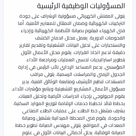
المسؤوليات الوظيفية الرئيسية
يتولى المفتش الكهربائي مسؤولية الإشراف على جودة
التركيبات الكهربائية وضمان الامتثال للمعايير الأمنية. أما
فني الكهرباء فيقوم بصيانة الأنظمة الكهربائية وإجراء
الفحوصات الدورية. يعمل محلل اندماج الكشف
والاستخبارات على تحليل البيانات التشغيلية وتقديم تقارير
دقيقة تدعم اتخاذ القرارات. يقوم محلل الأعمال الأول
بتطوير استراتيجيات تحسين العمليات ومراجعة الأداء
المؤسسي. يدعم المساعد الإداري نائب الرئيس في إدارة
الجدول الزمني والمراسلات الرسمية. يتولى مراقب
المستندات تنظيم الأرشيف ومتابعة الوثائق الفنية. يدير
مسؤول الأعمال المشاريع التشغيلية ويتابع مؤشرات الأداء.
يقوم الجيولوجي بإجراء الدراسات الأرضية وتحليل العينات.
يخطط قائد تخطيط خدمات الإقامة لتوزيع الموارد السكنية.
يشرف مشغل خط الطلاء على عمليات الطلاء الصناعي
والجودة. يقوم فني المحطة الميدانية بتشغيل وصيانة
المعدات في المواقع. يتولى مهندس الصيانة تطوير خطط
الصيانة الوقائية. يحلل أخصائي البيانات الأول في علوم