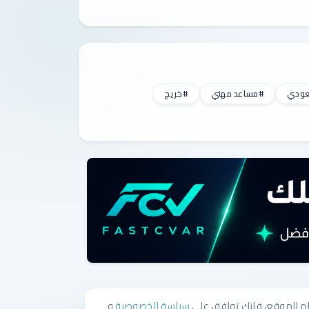
عودي
#مساعد مهني
#خريج
سياسة الخصوصية
و