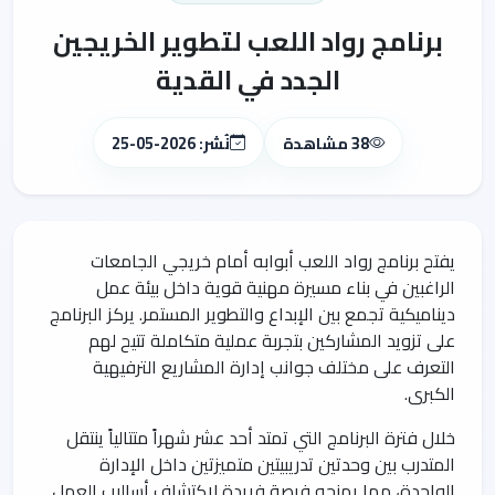
برنامج رواد اللعب لتطوير الخريجين
الجدد في القدية
38 مشاهدة
نُشر: 2026-05-25
يفتح برنامج رواد اللعب أبوابه أمام خريجي الجامعات
الراغبين في بناء مسيرة مهنية قوية داخل بيئة عمل
ديناميكية تجمع بين الإبداع والتطوير المستمر. يركز البرنامج
على تزويد المشاركين بتجربة عملية متكاملة تتيح لهم
التعرف على مختلف جوانب إدارة المشاريع الترفيهية
الكبرى.
خلال فترة البرنامج التي تمتد أحد عشر شهراً متتالياً ينتقل
المتدرب بين وحدتين تدريبيتين متميزتين داخل الإدارة
الواحدة، مما يمنحه فرصة فريدة لاكتشاف أساليب العمل