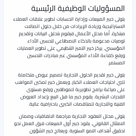
المسؤوليات الوظيفية الرئيسية
يتولى خبير المبيعات وإدارة الحسابات تطوير علاقات العملاء
الاستراتيجية وزيادة الإيرادات من خلال حلول اتصالات
مبتكرة. أما محلل الأعمال فيقوم بتحليل البيانات وتقديم
توصيات مدعومة بالذكاء الاصطناعي لتحسين الأداء
المؤسسي. يركز خبير التميز التنظيمي على تطوير العمليات
ورفع كفاءة الأداء المؤسسي عبر مبادرات التحسين
المستمر.
يتولى خبير تقديم الحلول التجارية تصميم عروض متكاملة
تلبي احتياجات العملاء الكبار. ويعمل خبير تمكين المواهب
على صياغة برامج تطويرية للموظفين ورفع مستوى
القدرات البشرية. يقوم خبير ما قبل البيع بإعداد العروض
الفنية والتجارية للمناقصات الكبرى باحترافية عالية.
يتولى محلل العقود التجارية مراجعة الاتفاقيات وضمان
الامتثال القانوني. يقود خبير أول المبيعات فرق العمل نحو
تحقيق أهداف النمو السنوية. ويعالج خبير الشؤون