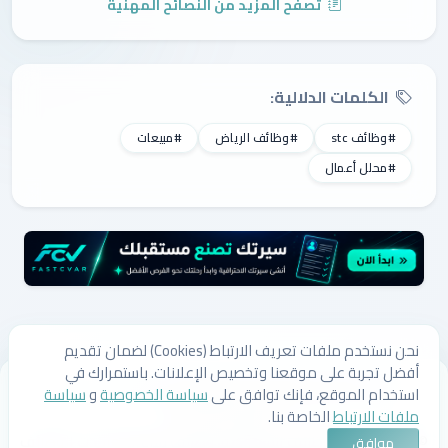
تصفح المزيد من النصائح المهنية
الكلمات الدلالية:
#وظائف stc
#وظائف الرياض
#مبيعات
#محلل أعمال
نحن نستخدم ملفات تعريف الارتباط (Cookies) لضمان تقديم
أفضل تجربة على موقعنا وتخصيص الإعلانات. باستمرارك في
من نحن
اتصل بنا
سياسة الخصوصية
سياسة ملفات الارتباط
استخدام الموقع، فإنك توافق على
سياسة الخصوصية
و
سياسة
الشروط والأحكام
ملفات الارتباط
الخاصة بنا.
© 2026 لستتي | وظائف السعودية، وظائف شاغرة، وأحدث الوظائف
موافق