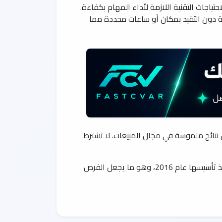
اجات التقنية اللازمة لأداء المهام بكفاءة.
ملة دون التقيد بمكان أو ساعات محددة مما
تائج ملموسة في مجال المبيعات. لا تشترط
تتولى شركة ثمانية التابعة للمجموعة السعودية للأبحاث والإعلام مهمة إنتاج محتوى إعلامي رقمي عالي الجودة منذ تأسيسها عام 2016، وهو ما يجعل الفرص