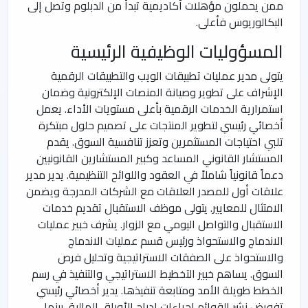
ممن يحملون مؤهلات أكاديمية تبدأ من الدبلوم وتصل إلى
البكالوريوس فأعلى.
المسؤوليات الوظيفية الرئيسية
يتولى مدير عمليات تطبيقات الويب والتطبيقات الرقمية
الإشراف على تطوير وصيانة المنصات الإلكترونية وضمان
استمرارية الخدمات الرقمية بأعلى مستويات الأداء. يعمل
أخصائي رئيسي لتطوير المنتجات على تصميم حلول مبتكرة
تلبي احتياجات المستثمرين وتعزز تنافسية السوق. يقدم
المستشار القانوني المساعد وكبير المستشارين القانونيين
دعماً قانونياً شاملاً في العقود واللوائح التنظيمية. يدير مدير
علاقات أول للمصدر العلاقات مع الشركات المدرجة ويضمن
الامتثال للمعايير. يتولى موظف الاستقبال تقديم خدمات
الاستقبال والتواصل اليومي مع الزوار. يشرف خبير عمليات
الاندماج والاستحواذ ورئيس قسم عمليات الاندماج
والاستحواذ على الصفقات الاستراتيجية وتحليل فرص
السوق. يساهم خبير التخطيط الاستراتيجي والتنفيذ في رسم
الخطط طويلة الأمد ومتابعة تنفيذها. يدير أخصائي رئيسي
تفويض نشر القوائم إجراءات إدراج الأوراق المالية، بينما