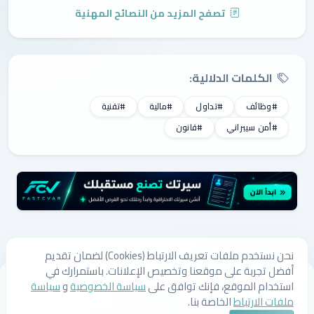
تصفح المزيد من النصائح المهنية
الكلمات الدلالية:
#وظائف
#تداول
#مالية
#تقنية
#أمن سيبراني
#قانون
نحن نستخدم ملفات تعريف الارتباط (Cookies) لضمان تقديم
أفضل تجربة على موقعنا وتخصيص الإعلانات. باستمرارك في
من نحن
اتصل بنا
سياسة الخصوصية
سياسة ملفات الارتباط
استخدام الموقع، فإنك توافق على
سياسة الخصوصية
و
سياسة
الشروط والأحكام
ملفات الارتباط
الخاصة بنا.