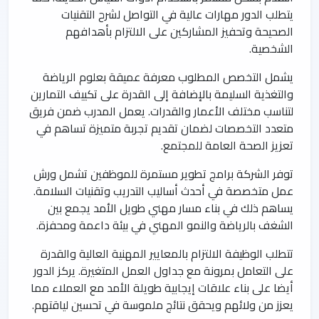
يتطلب الدور مهارات عالية في التواصل لشرح التقنيات
الصحيحة وتحفيز المشاركين على الالتزام بأهدافهم
الشخصية.
يشمل التخصص المطلوب معرفة عميقة بعلوم الرياضة
والتغذية السليمة بالإضافة إلى القدرة على تكييف التمارين
لتناسب مختلف الأعمار والقدرات. يعمل المدرب ضمن فريق
متعدد التخصصات لضمان تقديم تجربة متميزة تساهم في
تعزيز الصحة العامة للمجتمع.
توفر الشركة برامج تطوير مستمرة للموظفين تشمل ورش
عمل متخصصة في أحدث أساليب التدريب وتقنيات السلامة.
يساهم ذلك في بناء مسار مهني طويل الأمد يجمع بين
الشغف بالرياضة والنمو المهني في بيئة داعمة ومحفزة.
تتطلب الوظيفة الالتزام بالمعايير المهنية العالية والقدرة
على التعامل بمرونة مع جداول العمل المتغيرة. يركز الدور
أيضا على بناء علاقات إيجابية طويلة الأمد مع العملاء مما
يعزز من ولائهم ويحقق نتائج ملموسة في تحسين لياقتهم.