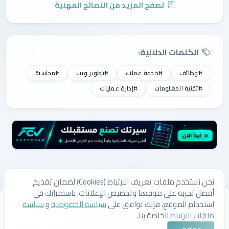
تصفح المزيد من النصائح المهنية
الكلمات الدلالية:
#وظائف
#خدمة عملاء
#تطوير ويب
#محاسبة
#تقنية المعلومات
#إدارة عمليات
نحن نستخدم ملفات تعريف الارتباط (Cookies) لضمان تقديم
أفضل تجربة على موقعنا وتخصيص الإعلانات. باستمرارك في
من نحن
اتصل بنا
سياسة الخصوصية
سياسة ملفات الارتباط
استخدام الموقع، فإنك توافق على
سياسة الخصوصية
و
سياسة
الشروط والأحكام
ملفات الارتباط
الخاصة بنا.
© 2026 لستتي | وظائف السعودية، وظائف شاغرة، وأحدث الوظائف