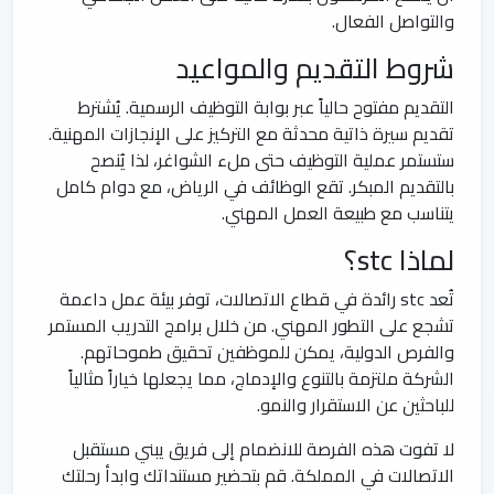
والتواصل الفعال.
شروط التقديم والمواعيد
التقديم مفتوح حالياً عبر بوابة التوظيف الرسمية. يُشترط
تقديم سيرة ذاتية محدثة مع التركيز على الإنجازات المهنية.
ستستمر عملية التوظيف حتى ملء الشواغر، لذا يُنصح
بالتقديم المبكر. تقع الوظائف في الرياض، مع دوام كامل
يتناسب مع طبيعة العمل المهني.
لماذا stc؟
تُعد stc رائدة في قطاع الاتصالات، توفر بيئة عمل داعمة
تشجع على التطور المهني. من خلال برامج التدريب المستمر
والفرص الدولية، يمكن للموظفين تحقيق طموحاتهم.
الشركة ملتزمة بالتنوع والإدماج، مما يجعلها خياراً مثالياً
للباحثين عن الاستقرار والنمو.
لا تفوت هذه الفرصة للانضمام إلى فريق يبني مستقبل
الاتصالات في المملكة. قم بتحضير مستنداتك وابدأ رحلتك