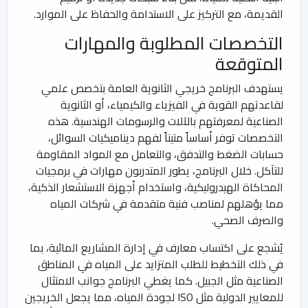
القديمة، مع التركيز على الاستدامة والحفاظ على الموارد.
التخصصات المطلوبة والمهارات
المتوقعة
يستهدف البرنامج خريجي الثانوية العامة بتخصص علمي
لقاعدتهم القوية في الفيزياء والكيمياء، أو الثانوية
الصناعية لمعرفتهم بالآلات والرسومات الهندسية. هذه
التخصصات توفر أساساً متيناً لفهم ديناميكيات السوائل،
حسابات الضغط والتدفق، والتعامل مع المواد المقاومة
للتآكل. خلال البرنامج، يطور المتدربون مهارات في برمجيات
المحاكاة الهيدروليكية، واستخدام أجهزة الاستشعار الذكية،
مما يؤهلهم لمناصب فنية متقدمة في شركات المياه
والصرف الصحي.
يُشجع على اكتساب معارف في إدارة المشاريع المائية، بما
في ذلك التخطيط للطلب المتزايد على المياه في المناطق
الصناعية مثل الجبيل. كما يغطي البرنامج جوانب الامتثال
للمعايير الدولية مثل ISO لجودة المياه، مما يجعل الخريجين