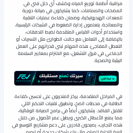
مراقبة أنظمة توزيع المياه وكشف أي خلل فني في
المضخات والصمامات. كما يشاركون في صيانة دورية
للمعدات الهيدروليكية، وضمان كفاءة عمليات التنقية
والمعالجة. يتعلمون إدارة الضغوط في الشبكات الرئيسية،
واستخدام أدوات القياس المتقدمة لضبط التدفقات،
بالإضافة إلى التعامل مع حالات الطوارئ مثل التسربات أو
التعطل المفاجئ. هذه المهام تبني قدراتهم على العمل
الجماعي في فرق التشغيل، مع الالتزام بمعايير السلامة
البيئية والصحية.
في المراحل المتقدمة، يركز المتدربون على تحسين كفاءة
الطاقة في محطات الضخ، وتطبيق تقنيات التحكم الآلي
لتقليل الفاقد. يشاركون أيضاً في برامج الصيانة الوقائية،
مما يمنع الأعطال الكبرى ويطيل عمر الأصول. من خلال
هذه التجارب، يصبحون قادرين على دعم مشاريع التوسع في
البنية التحتية للمياه، مثل بناء شبكات جديدة أو ترميم