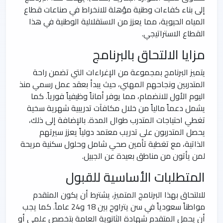
إلى بناء كفاءات وطنية مؤهلة للانخراط في صناعات قطاع
المياه الحيوية، مما يعزز من الاستقلالية الوطنية في هذا
القطاع الاستراتيجي.
مزايا الالتحاق بالبرنامج
يتميز البرنامج بمجموعة من الإغراءات التي تضمن راحة
المتدربين ونجاحهم المهني، حيث يبدأ بعقد عمل رسمي منذ
اليوم الأول للانضمام، مما يوفر أماناً وظيفياً فورياً. كما
يشمل دعماً مالياً من خلال مكافآت تدريبية شهرية سخية
تغطي احتياجات المتدرب طوال المدة. بالإضافة إلى ذلك،
يحصل المتدربون على تدريب معتمد دولياً يعزز سيرتهم
الذاتية، مع تغطية تأمين صحي شامل وحلول سكنية مريحة
لمن يأتون من مناطق بعيدة عن الجبيل.
المتطلبات الأساسية للقبول
للالتحاق بهذا البرنامج المتميز، يشترط أن يكون المتقدم
مواطناً سعودياً في سن يتراوح بين 18 و24 عاماً. كما يجب
أن يحمل المتقدم شهادة الثانوية العامة بتخصص علمي أو