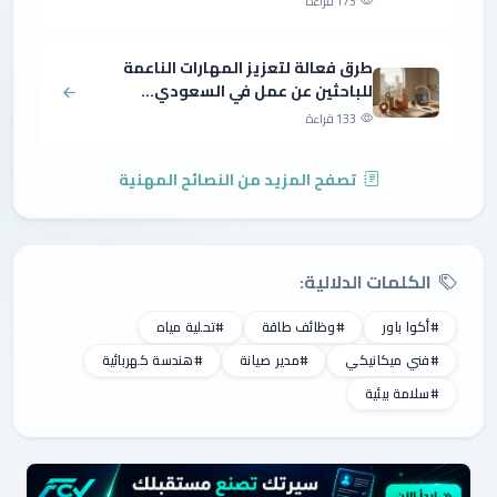
173 قراءة
طرق فعالة لتعزيز المهارات الناعمة
للباحثين عن عمل في السعودي...
133 قراءة
تصفح المزيد من النصائح المهنية
الكلمات الدلالية:
#أكوا باور
#وظائف طاقة
#تحلية مياه
#فني ميكانيكي
#مدير صيانة
#هندسة كهربائية
#سلامة بيئية