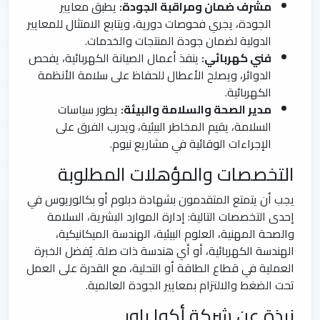
مشرف ضمان ومراقبة الجودة:
يطبق معايير
الجودة، يجري فحوصات دورية، ويتابع الامتثال للمعايير
الدولية لضمان جودة المنتجات والخدمات.
فني كهربائي:
ينفذ أعمال الصيانة الكهربائية، يفحص
الدوائر، ويصلح الأعطال للحفاظ على سلامة الأنظمة
الكهربائية.
مدير الصحة والسلامة والبيئة:
يطور سياسات
السلامة، يقيم المخاطر البيئية، ويدرب الفرق على
الإجراءات الوقائية في مشاريع نيوم.
التخصصات والمؤهلات المطلوبة
يجب أن يتمتع المتقدمون بشهادة دبلوم أو بكالوريوس في
إحدى التخصصات التالية: إدارة الموارد البشرية، السلامة
والصحة المهنية، العلوم البيئية، الهندسة الميكانيكية،
الهندسة الكهربائية، أو أي هندسة ذات صلة. يُفضل الخبرة
العملية في قطاع الطاقة أو التحلية، مع القدرة على العمل
تحت الضغط والالتزام بمعايير الجودة العالمية.
نبذة عن شركة أكوا باور