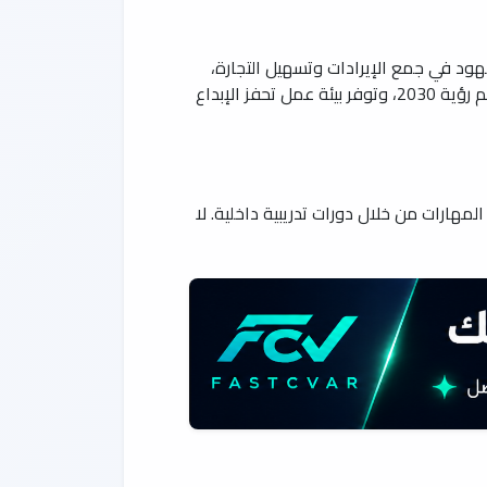
هود في جمع الإيرادات وتسهيل التجارة،
معتمدة على أحدث التقنيات الرقمية لتقديم خدمات سريعة وشفافة. تسعى الهيئة إلى بناء اقتصاد قوي من خلال دعم رؤية 2030، وتوفر بيئة عمل تحفز الإبداع
مهارات من خلال دورات تدريبية داخلية. لا