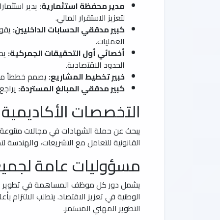
مدير محفظة استثمارية:
يدير استثمار
لتعزيز الاستقرار المالي.
كبير مدققي الحسابات الداخليين:
يقود
العمليات.
أخصائي أول التحقيقات الجمركية:
يحق
الحدود الاقتصادية.
خبير تخطيط المشاريع:
يصمم خططاً مفصل
كبير مدققي المبالغ المستردة:
يراجع 
التخصصات الأكاديمية 
يبحث عن حملة الشهادات في مجالات متنوعة تشمل
القانونية للتعامل مع التشريعات، والهندسة لت
مسؤوليات عامة لجميع
يشمل دور كل موظف المساهمة في تطوير السيا
الوطنية في تعزيز الاقتصاد. يتطلب الالتزام بأ
التطوير المهني المستمر.