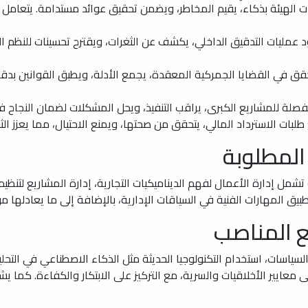
ات الهيئة بذكاء، يقيم المخاطر، ويضمن تحقيق عوائد مستدامة. يتعامل
 عمليات التدقيق الداخلي، يكشف عن الثغرات، ويقترح تحسينات للنظم ا
ق في القضايا الجمركية المعقدة، يجمع الأدلة، ويطبق القوانين بد
ة للمشاريع الكبرى، يراقب التنفيذ، ويحل المشكلات لضمان النجاح في 
طلبات الاسترداد المالي، يتحقق من صحتها، ويمنع الاحتيال، مما يعزز الث
المطلوبة
 إدارة الأعمال لفهم الديناميكيات التجارية، إدارة المشاريع لتنظيم ا
طبيق المهارات الفنية في السياقات الإدارية، بالإضافة إلى ما يعادلها
 المناصب
سات، استخدام التكنولوجيا الحديثة مثل الذكاء الاصطناعي في التحلي
على معايير الأخلاقيات والسرية، مع التركيز على الابتكار والكفاءة. كما