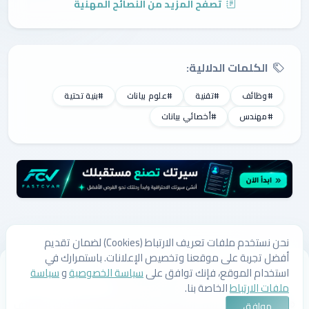
تصفح المزيد من النصائح المهنية
الكلمات الدلالية:
#وظائف
#تقنية
#علوم بيانات
#بنية تحتية
#مهندس
#أخصائي بيانات
نحن نستخدم ملفات تعريف الارتباط (Cookies) لضمان تقديم
أفضل تجربة على موقعنا وتخصيص الإعلانات. باستمرارك في
من نحن
اتصل بنا
سياسة الخصوصية
سياسة ملفات الارتباط
استخدام الموقع، فإنك توافق على
سياسة الخصوصية
و
سياسة
الشروط والأحكام
ملفات الارتباط
الخاصة بنا.
© 2026 لستتي | وظائف السعودية، وظائف شاغرة، وأحدث الوظائف
موافق