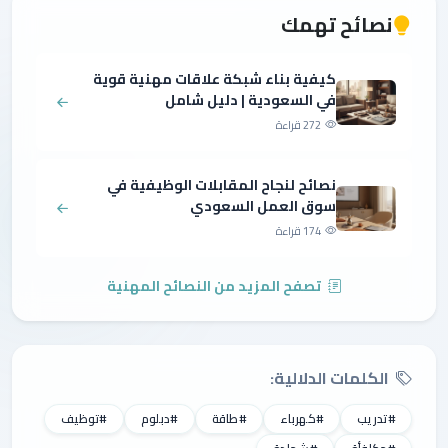
نصائح تهمك
كيفية بناء شبكة علاقات مهنية قوية
في السعودية | دليل شامل
272 قراءة
نصائح لنجاح المقابلات الوظيفية في
سوق العمل السعودي
174 قراءة
تصفح المزيد من النصائح المهنية
الكلمات الدلالية:
#تدريب
#كهرباء
#طاقة
#دبلوم
#توظيف