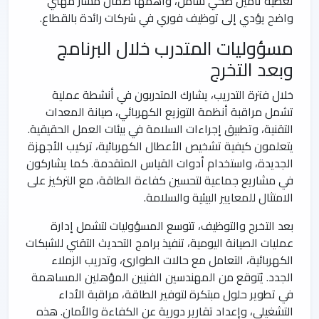
تغطية تأمين صحي شامل، وأهمها ضمان مسار مهني
واضح يؤدي إلى توظيف فوري في شركات رائدة بالقطاع.
مسؤوليات المتدرب خلال البرنامج
وبعد التخرج
خلال فترة التدريب، يشارك المتدربون في أنشطة عملية
تشمل مراقبة أنظمة التوزيع الكهربائي، صيانة المعدات
التقنية، وتطبيق إجراءات السلامة في بيئات العمل الحقيقية.
يتعلمون كيفية تشخيص الأعطال الكهربائية، تركيب الأجهزة
الجديدة، واستخدام أدوات القياس المتقدمة. كما يشاركون
في مشاريع جماعية لتحسين كفاءة الطاقة، مع التركيز على
الامتثال للمعايير البيئية والسلامة.
بعد التخرج والتوظيف، تتوسع المسؤوليات لتشمل إدارة
عمليات الصيانة اليومية، تنفيذ برامج التحديث التقني للشبكات
الكهربائية، التعامل مع حالات الطوارئ، وتدريب الزملاء
الجدد. يُتوقع من المهندسين الفنيين المؤهلين المساهمة
في تطوير حلول مبتكرة لتوفير الطاقة، مراقبة الأداء
التشغيلي، وإعداد تقارير دورية عن الكفاءة والأمان. هذه