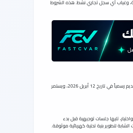
ية، وغياب أي سجل تجاري نشط. هذه الشروط
سيجرى التدريب في مقر المعهد الرئيسي بمنطقة جعيمة، حيث تتوفر جميع المرافق المتطورة للتدريب العملي. بدأ التقديم رسمياً في تاريخ 12 أبريل 2026، ويستمر
ختيار، تليها جلسات توجيهية قبل بدء
لشابة لتطوير بنية تحتية كهربائية موثوقة.