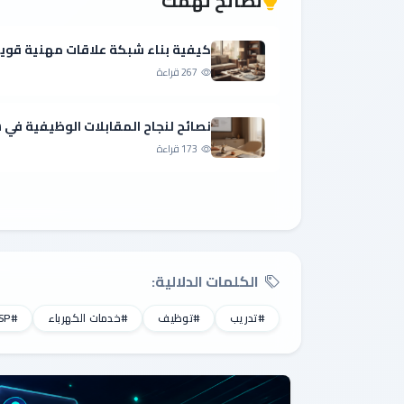
نصائح تهمك
كيفية بناء شبكة علاقات مهنية قوي
267 قراءة
نصائح لنجاح المقابلات الوظيفية ف
173 قراءة
الكلمات الدلالية:
#تدريب
#توظيف
#خدمات الكهرباء
#SESP