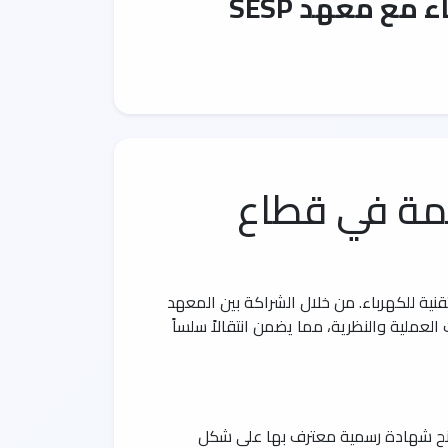
ع معهد SESP
ئمة في قطاع
نية للكهرباء. من خلال الشراكة بين المعهد
لعملية والنظرية، مما يضمن انتقالاً سلساً
 يستمر لمدة 12 شهراً كاملة. يشمل البرنامج منح شهادة رسمية معترف بها على شكل