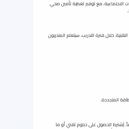
ات الاجتماعية، مع توفير تغطية تأمين صحي
تقنية. خلال فترة التدريب، سيتعلم المتدربون
طاقة المتجددة.
متدربين، حددت الجهة شروطاً واضحة: يجب أن يكون المتقدم سعودي الجنسية، ولا يتجاوز عمره 26 عاماً. يُشترط الحصول على دبلوم تقني أو ما