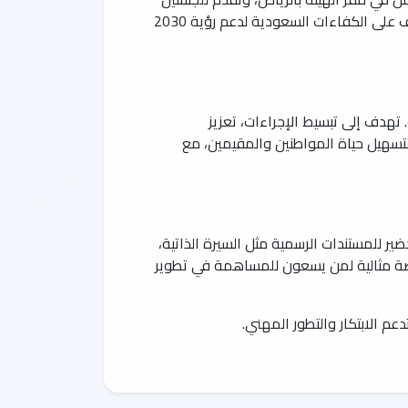
دون تمييز. لا يُشترط سنوات خبرة محددة، مما يفتح الباب أمام الخريجين الجدد والمحترفين على حد سواء. يُركز التوظيف على الكفاءات السعودية لدعم رؤية 2030
تهدف إلى تبسيط الإجراءات، تعزيز
لتسهيل حياة المواطنين والمقيمين، مع
وظيف الرسمية للهيئة. يُنصح بالتحضير للمستندات الرسمية مثل السيرة الذاتية،
لفرصة مثالية لمن يسعون للمساهمة في تطوير
عم الابتكار والتطور المهني.