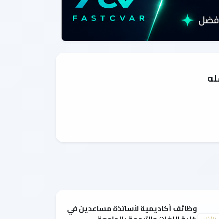
له
وظائف أكاديمية لأساتذة مساعدين في