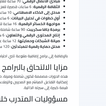
مبادئ الاتصال الرقمي:
70 ساعة لتعليم كيفية إدارة الشبكات وتحسين الأداء، مثالية لمن يسعون لدخول عالم الاتصالات.
الثقافة الرقمية:
6 ساعات قصيرة لتعزيز الوعي بالأدوات الرقمية اليومية والاستخدام الآمن.
مدخل إلى الذكاء الاصطناعي:
10 ساعات تغطي الأساسيات والتطبيقات العملية لهذه التكنولوجيا الثورية.
أول خطوات في تحليل البيانات:
6 ساعات للتعرف على أدوات علم البيانات واستخلاص الرؤى.
مواجهة الخسائر الرقمية:
16 ساعة لتدريب على اكتشاف وإدارة التهديدات السيبرانية.
برمجة جافا سكريبت:
90 ساعة شاملة لبناء تطبيقات ويب تفاعلية.
إنتاج المحتوى الرقمي والتعاون:
6 ساعات لمهارات الإبداع والتواصل عبر المنصات الإلكترونية.
صيانة الشبكات وحمايتها:
12 ساعة عملية لدعم البنى التحتية الرقمية.
محلل حماية رقمية للمبتدئين:
120 ساعة متقدمة لتأهيل المتدربين كمحترفين في مجال التحليل الأمني.
بالإضافة إلى برامج إضافية متنوعة تلبي احتيا
مزايا الالتحاق بالبرامج ا
هذه الدورات مصممة لتكون شاملة ومرنة، حيث ت
إمكانية التفاعل المباشر مع المدربين والزم
قيمة كبيرة إلى سيرته الذاتية.
مسؤوليات المتدرب خلال