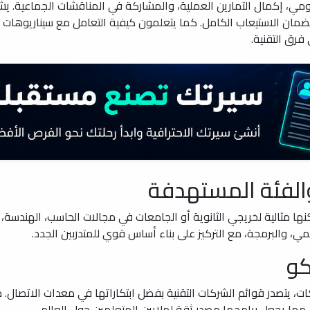
اليومي، إكمال التمارين العملية، والمشاركة في المناقشات الجماعية.
، لضمان الاستيعاب الكامل. كما يتعلمون كيفية التعامل مع سيناريوهات
رق التقنية.
الفئة المستهدفة
نها مثالية لخريجي الثانوية أو الجامعات في مجالات الحاسب، الهندسة
، والبرمجة، مع التركيز على بناء أساس قوي للمتدربين الجدد.
كو
تصدر قوائم الشركات التقنية بفضل ابتكاراتها في معدات الاتصال. من
 مما يجعل برامجها مصدر ثقة لملايين المتعلمين حول العالم.