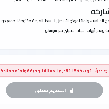
اركة
نامج المناسب، واملأ نموذج التسجيل البسيط. الفرصة مفتوحة للجميع دون ق
ية وفتح أبواب النجاح المهني مع سيسكو.
عذراً، انتهت فترة التقديم المعُلنة للوظيفة ولم تعد متاحة
التقديم مغلق