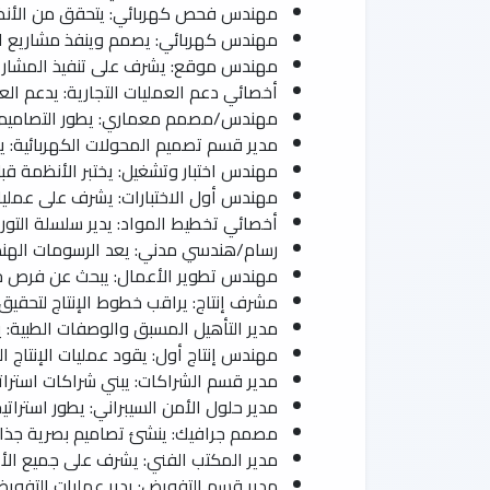
مهندس فحص كهربائي: يتحقق من الأنظمة 
مهندس كهربائي: يصمم وينفذ مشاريع الك
مهندس موقع: يشرف على تنفيذ المشاريع 
أخصائي دعم العمليات التجارية: يدعم العم
مهندس/مصمم معماري: يطور التصاميم ال
مدير قسم تصميم المحولات الكهربائية: ي
مهندس اختبار وتشغيل: يختبر الأنظمة قب
مهندس أول الاختبارات: يشرف على عمليات 
أخصائي تخطيط المواد: يدير سلسلة التوريد
رسام/هندسي مدني: يعد الرسومات الهندس
مهندس تطوير الأعمال: يبحث عن فرص جد
مشرف إنتاج: يراقب خطوط الإنتاج لتحقيق ال
مدير التأهيل المسبق والوصفات الطبية: يد
مهندس إنتاج أول: يقود عمليات الإنتاج ال
مدير قسم الشراكات: يبني شراكات استراتي
مدير حلول الأمن السيبراني: يطور استراتيج
مصمم جرافيك: ينشئ تصاميم بصرية جذابة
مدير المكتب الفني: يشرف على جميع الأع
مدير قسم التفويض: يدير عمليات التفويض