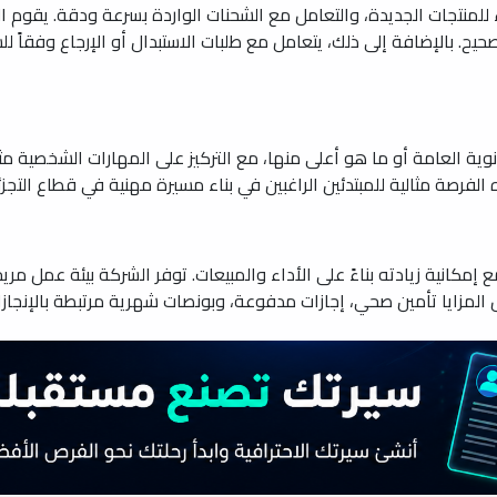
للمنتجات الجديدة، والتعامل مع الشحنات الواردة بسرعة ودقة. يقوم البا
ح. بالإضافة إلى ذلك، يتعامل مع طلبات الاستبدال أو الإرجاع وفقاً للس
وية العامة أو ما هو أعلى منها، مع التركيز على المهارات الشخصية م
لفرصة مثالية للمبتدئين الراغبين في بناء مسيرة مهنية في قطاع التجزئ
من 4000 ريال سعودي، مع إمكانية زيادته بناءً على الأداء والمبيعات. توفر الشركة بي
ل المزايا تأمين صحي، إجازات مدفوعة، وبونصات شهرية مرتبطة بالإنجازا