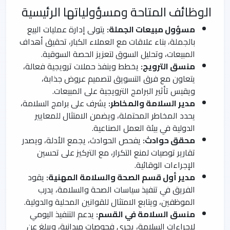
الوظائف المتاحة ومسؤولياتها الرئيسية
مسؤول مبيعات الجملة:
يتولى إدارة عمليات البيع
بالجملة، بناء علاقات مع العملاء الكبار، تحقيق أهداف
المبيعات، وتحليل السوق لتعزيز الحصة السوقية.
منسق الترويج:
يخطط وينفذ حملات ترويجية فعالة،
يتعاون مع فرق التسويق لتصميم عروض جذابة،
ويقيس تأثير البرامج الترويجية على المبيعات.
مدير السلامة والمخاطر:
يشرف على برامج السلامة،
يحدد المخاطر المحتملة، ويضمن الامتثال للمعايير
الدولية في بيئة العمل الصناعية.
محقق حوادث:
يفحص الحوادث، يجمع الأدلة، ويصدر
تقارير توصيات لمنع التكرار، مع التركيز على تحسين
الإجراءات الوقائية.
مدير أول قسم الصحة والسلامة المهنية:
يقود
الفريق في تنفيذ سياسات الصحة والسلامة، يدرب
الموظفين، ويتابع الامتثال للقوانين المحلية والدولية.
منسق السلامة في القسم:
يدعم التنفيذ اليومي
لإجراءات السلامة، يجري فحوصات ميدانية، ويبلغ عن