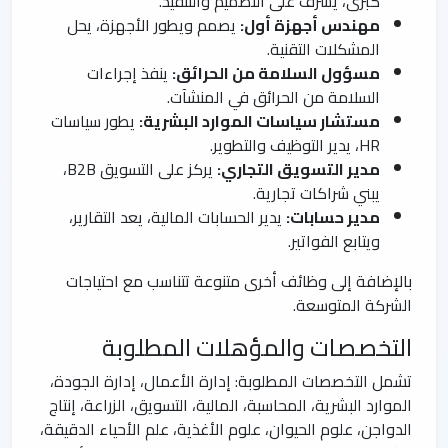
كبرى، يشرف على التصميم والتنفيذ.
مهندس أجهزة أول:
يصمم ويطور الأجهزة، يحل
المشكلات التقنية.
مسؤول السلامة من الحرائق:
ينفذ إجراءات
السلامة من الحرائق في المنشآت.
مستشار سياسات الموارد البشرية:
يطور سياسات
HR، يدير التوظيف والتطوير.
مدير التسويق التجاري:
يركز على التسويق B2B،
يبني شراكات تجارية.
مدير حسابات:
يدير الحسابات المالية، يعد التقارير،
ويتابع الفواتير.
بالإضافة إلى وظائف أخرى متنوعة تتناسب مع احتياجات
الشركة المتوسعة.
التخصصات والمؤهلات المطلوبة
تشمل التخصصات المطلوبة: إدارة الأعمال، إدارة الجودة،
الموارد البشرية، المحاسبة، المالية، التسويق، الزراعة، إنتاج
الدواجن، علوم الحيوان، علوم الأغذية، علم الأحياء الدقيقة،