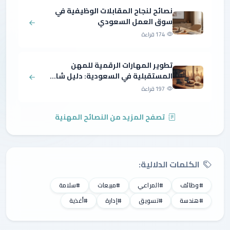
نصائح لنجاح المقابلات الوظيفية في
سوق العمل السعودي
174 قراءة
تطوير المهارات الرقمية للمهن
المستقبلية في السعودية: دليل شا...
197 قراءة
تصفح المزيد من النصائح المهنية
الكلمات الدلالية:
#وظائف
#المراعي
#مبيعات
#سلامة
#هندسة
#تسويق
#إدارة
#أغذية