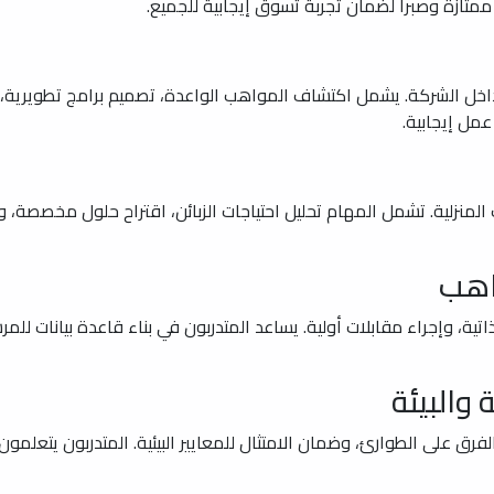
 ممتازة وصبراً لضمان تجربة تسوق إيجابية للجميع.
اخل الشركة. يشمل اكتشاف المواهب الواعدة، تصميم برامج تطويرية، 
عمل إيجابية.
ت المنزلية. تشمل المهام تحليل احتياجات الزبائن، اقتراح حلول مخصصة،
اهب
ة، وإجراء مقابلات أولية. يساعد المتدربون في بناء قاعدة بيانات لل
والبيئة
فرق على الطوارئ، وضمان الامتثال للمعايير البيئية. المتدربون يتعلمون