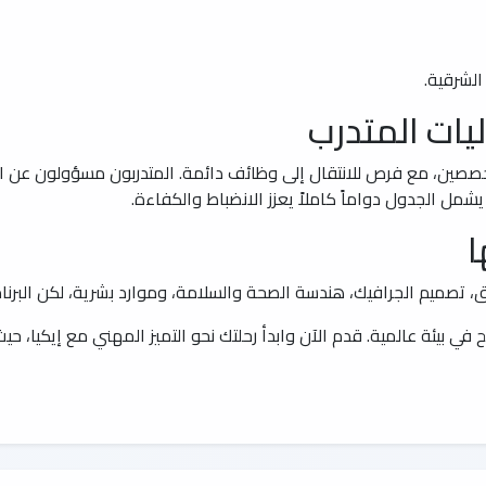
لشرقية.
يات المتدرب
ف متخصصين، مع فرص للانتقال إلى وظائف دائمة. المتدربون مسؤولون عن 
شمل الجدول دواماً كاملاً يعزز الانضباط والكفاءة.
ا
 تصميم الجرافيك، هندسة الصحة والسلامة، وموارد بشرية، لكن البرنام
 بيئة عالمية. قدم الآن وابدأ رحلتك نحو التميز المهني مع إيكيا، حيث ي