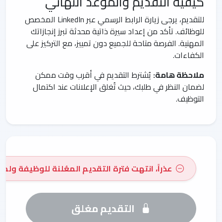
كيفية التقديم والموعد النهائي
للتقديم، يرجى زيارة الرابط الرسمي عبر LinkedIn المخصص
للوظائف. تأكد من إعداد سيرة ذاتية محدثة تبرز إنجازاتك
المهنية. الفرصة متاحة للجميع دون تمييز، مع التركيز على
الكفاءات.
ملاحظة هامة:
يُشترط التقديم في أقرب وقت ممكن
لضمان النظر في طلبك، حيث تُغلق الإعلانات عند اكتمال
التوظيف.
عذراً، انتهت فترة التقديم المعُلنة للوظيفة ولم 
التقديم مغلق