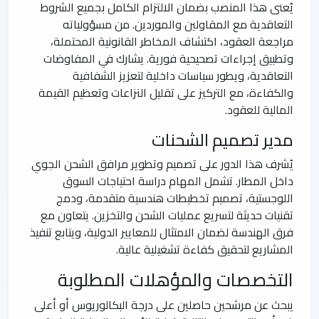
يُعنى هذا المنصب بضمان الالتزام الكامل بجميع الشروط
التعاقدية مع المقاولين والموردين. من مسؤولياته
مراجعة العقود، اكتشاف المخاطر القانونية المحتملة،
وتطبيق إجراءات تصحيحية فورية. يشارك في المفاوضات
التعاقدية، ويطور سياسات داخلية لتعزيز الشفافية
والكفاءة، مع التركيز على تقليل النزاعات وتعظيم القيمة
المالية للعقود.
مدير تصميم الشحنات
يُشرف هذا الدور على تصميم وتطوير مرافق الشحن الجوي
داخل المطار. تشمل المهام دراسة احتياجات السوق
اللوجستية، تصميم تخطيطات هندسية متقدمة، ودمج
تقنيات حديثة لتسريع عمليات الشحن والتخزين. يتعاون مع
فرق الهندسة لضمان الامتثال للمعايير الدولية، ويتابع تنفيذ
المشاريع لتحقيق كفاءة تشغيلية عالية.
التخصصات والمؤهلات المطلوبة
يبحث عن مرشحين حاصلين على درجة البكالوريوس أو أعلى