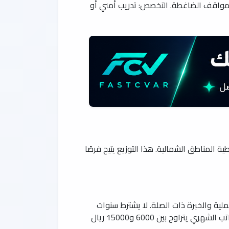
المواقف الضاغطة. التخصص: تدريب أمني أو
 المناطق الشمالية. هذا التوزيع يتيح فرصًا
لية والخبرة ذات الصلة. لا يشترط سنوات
خبرة محددة لجميع المناصب، لكن الخبرة تفضل. الدوام كامل، والهدف الرئيسي هو الرجال والنساء على حد سواء. الراتب الشهري يتراوح بين 6000 و15000 ريال