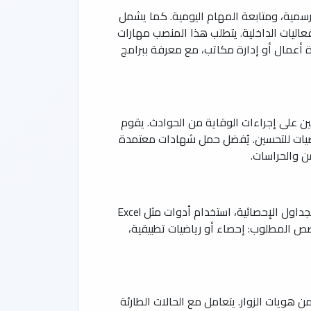
الرسمية، ومتابعة المهام اليومية. كما يشمل
لفعاليات الداخلية. يتطلب هذا المنصب مهارات
 أعمال أو إدارة مكاتب، مع معرفة ببرامج
ن على إجراءات الوقاية من الحوادث. يقوم
 توصيات للتحسين. يُفضل حمل شهادات معتمدة
يُكلف هذا المنصب بجمع البيانات وتحليلها لإنتاج تقارير دقيقة تدعم اتخاذ القرارات الاستراتيجية. يشمل العمل إعداد الجداول الإحصائية، استخدام أدوات مثل Excel
التخصص المطلوب: إحصاء أو رياضيات تطبيقية،
 هويات الزوار. يتعامل مع الحالات الطارئة