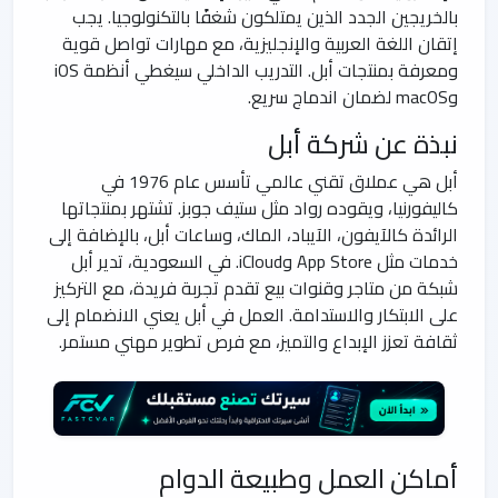
بالخريجين الجدد الذين يمتلكون شغفًا بالتكنولوجيا. يجب
إتقان اللغة العربية والإنجليزية، مع مهارات تواصل قوية
ومعرفة بمنتجات أبل. التدريب الداخلي سيغطي أنظمة iOS
وmacOS لضمان اندماج سريع.
نبذة عن شركة أبل
أبل هي عملاق تقني عالمي تأسس عام 1976 في
كاليفورنيا، ويقوده رواد مثل ستيف جوبز. تشتهر بمنتجاتها
الرائدة كالآيفون، الآيباد، الماك، وساعات أبل، بالإضافة إلى
خدمات مثل App Store وiCloud. في السعودية، تدير أبل
شبكة من متاجر وقنوات بيع تقدم تجربة فريدة، مع التركيز
على الابتكار والاستدامة. العمل في أبل يعني الانضمام إلى
ثقافة تعزز الإبداع والتميز، مع فرص تطوير مهني مستمر.
أماكن العمل وطبيعة الدوام