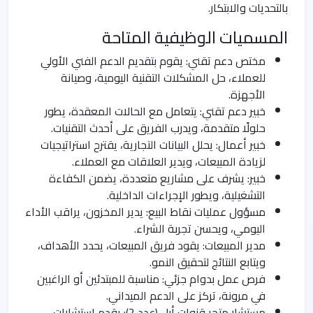
بالتحديات والابتكار.
المسميات الوظيفية المتاحة
مختص دعم تقني: يقوم بتقديم الدعم الفني الأولي
للعملاء، حل المشكلات التقنية اليومية، وصيانة
الأجهزة.
خبير دعم تقني: يتعامل مع الحالات المعقدة، يطور
حلولًا متقدمة، ويدرب الفريق على أحدث التقنيات.
خبير أعمال: يحلل البيانات التجارية، يقترح استراتيجيات
لزيادة المبيعات، ويدير العلاقات مع العملاء.
خبير: يشرف على مشاريع متعددة، يضمن الكفاءة
التشغيلية، ويطور الإجراءات الداخلية.
مسؤول عمليات نقاط البيع: يدير المخزون، يراقب الأداء
اليومي، ويحسن تجربة الشراء.
مدير المبيعات: يقود فريق المبيعات، يحدد الأهداف،
ويتابع النتائج لتحقيق النمو.
فرص عمل بدوام جزئي: مناسبة للمبتدئين أو الراغبين
في مرونة، تركز على الدعم الميداني.
مستشار متجر قنوات أبل (عدد 2): يقدم استشارات