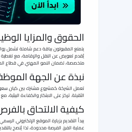
الحقوق والمزايا الوظي
يتمتع المقبولون بباقة دعم شاملة تشمل روات
يُقدم تعويض عن النقل والإقامة، مع تغطية ط
متخصصة، لضمان النمو المهني في قطاع الط
نبذة عن الجهة الموظف
تعمل الشركة كمشروع مشترك بين كيان سعودي ر
الثقيلة. تركز على الابتكار والكفاءة البيئية، 
كيفية الالتحاق بالفرص
يبدأ التقديم بزيارة الموقع الإلكتروني الرسمي،
عملية الفرز. الفرصة محدودة، لذا يُنصح بالتق