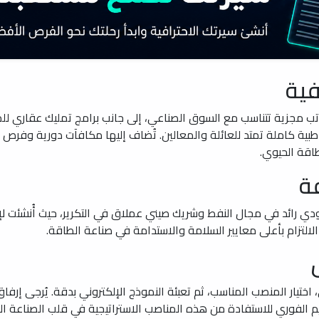
فية
ب مجزية تتناسب مع السوق الصناعي، إلى جانب برامج تمليك عقاري للم
بية كاملة تمتد للعائلة والمعالين. تُضاف إليها مكافآت دورية وفرص 
اقة الحيوي.
ة
ائد في مجال النفط وشريك صيني عملاق في التكرير، حيث أُنشئت لإدار
مع الالتزام بأعلى معايير السلامة والاستدامة في صناعة الطاقة.
 اختيار المنصب المناسب، ثم تعبئة النموذج الإلكتروني بدقة. يُرجى إرفاق
ديم الفوري للاستفادة من هذه المناصب الاستراتيجية في قلب الصناعة ال