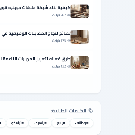
كيفية بناء شبكة علاقات مهنية قوي
267 قراءة
نصائح لنجاح المقابلات الوظيفية ف
173 قراءة
طرق فعالة لتعزيز المهارات الناعمة 
132 قراءة
الكلمات الدلالية:
#وظائف
#ينبع
#ياسرف
#أرامكو
#