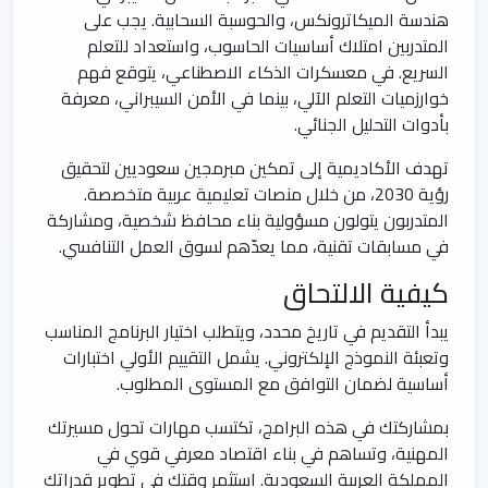
هندسة الميكاترونكس، والحوسبة السحابية. يجب على
المتدربين امتلاك أساسيات الحاسوب، واستعداد للتعلم
السريع. في معسكرات الذكاء الاصطناعي، يتوقع فهم
خوارزميات التعلم الآلي، بينما في الأمن السيبراني، معرفة
بأدوات التحليل الجنائي.
تهدف الأكاديمية إلى تمكين مبرمجين سعوديين لتحقيق
رؤية 2030، من خلال منصات تعليمية عربية متخصصة.
المتدربون يتولون مسؤولية بناء محافظ شخصية، ومشاركة
في مسابقات تقنية، مما يعدّهم لسوق العمل التنافسي.
كيفية الالتحاق
يبدأ التقديم في تاريخ محدد، ويتطلب اختيار البرنامج المناسب
وتعبئة النموذج الإلكتروني. يشمل التقييم الأولي اختبارات
أساسية لضمان التوافق مع المستوى المطلوب.
بمشاركتك في هذه البرامج، تكتسب مهارات تحول مسيرتك
المهنية، وتساهم في بناء اقتصاد معرفي قوي في
المملكة العربية السعودية. استثمر وقتك في تطوير قدراتك