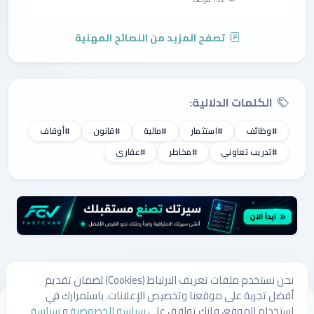
تصفح المزيد من النصائح المهنية
الكلمات الدلالية:
#وظائف
#استثمار
#مالية
#قانون
#أوقاف
#تدريب تعاوني
#مخاطر
#عقاري
نحن نستخدم ملفات تعريف الارتباط (Cookies) لضمان تقديم
أفضل تجربة على موقعنا وتخصيص الإعلانات. باستمرارك في
من نحن
اتصل بنا
سياسة الخصوصية
سياسة ملفات الارتباط
استخدام الموقع، فإنك توافق على
سياسة الخصوصية
و
سياسة