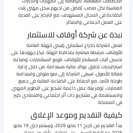
التخصصات المتعلقة، بالإضافة إلى المهارات والخبرات
المناسبة لكل منصب. يُفضل من لديهم سجل مهني يثبت
الكفاءة في المجال المستهدف، مع التركيز على القدرة
على العمل الجماعي والابتكار.
نبذة عن شركة أوقاف للاستثمار
تعمل الشركة كذراع استثماري رئيسي للهيئة العامة
للأوقاف، مرتبطة مباشرة بمحافظ الهيئة. تركز جهودها على
تحسين آليات الاستثمار للأوقاف، تنويع الاستثمارات، وصياغة
استراتيجيات تحقق عوائد مالية مستدامة. من خلال إدارة
فعالة للأصول، تسعى الشركة إلى نمو متوازن واستدامة
طويلة الأمد، مع الحفاظ على الكفاءة العالية في جميع
العمليات. توفر بيئة عمل داعمة تشجع على التطوير المهني
والمساهمة في مشاريع ذات أثر اجتماعي واقتصادي كبير
في المملكة.
كيفية التقديم وموعد الإغلاق
يبدأ التقديم من تاريخ 11 مايو 2026، ويستمر حتى 19 مايو
2026 عبر الرابط الرسمي على لينكدإن. تأكد من إعداد