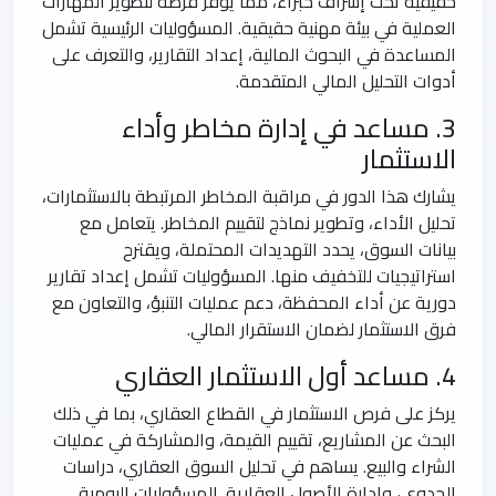
حقيقية تحت إشراف خبراء، مما يوفر فرصة لتطوير المهارات
العملية في بيئة مهنية حقيقية. المسؤوليات الرئيسية تشمل
المساعدة في البحوث المالية، إعداد التقارير، والتعرف على
أدوات التحليل المالي المتقدمة.
3. مساعد في إدارة مخاطر وأداء
الاستثمار
يشارك هذا الدور في مراقبة المخاطر المرتبطة بالاستثمارات،
تحليل الأداء، وتطوير نماذج لتقييم المخاطر. يتعامل مع
بيانات السوق، يحدد التهديدات المحتملة، ويقترح
استراتيجيات للتخفيف منها. المسؤوليات تشمل إعداد تقارير
دورية عن أداء المحفظة، دعم عمليات التنبؤ، والتعاون مع
فرق الاستثمار لضمان الاستقرار المالي.
4. مساعد أول الاستثمار العقاري
يركز على فرص الاستثمار في القطاع العقاري، بما في ذلك
البحث عن المشاريع، تقييم القيمة، والمشاركة في عمليات
الشراء والبيع. يساهم في تحليل السوق العقاري، دراسات
الجدوى، وإدارة الأصول العقارية. المسؤوليات اليومية