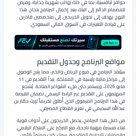
حوافز تنافسية، بما في ذلك رواتب شهرية جذابة، وفرص
للانضمام الدائم إلى البنك بعد إكمال البرنامج بنجاح. هذا
النهج يهدف إلى تحويل الخريجين إلى متخصصين قادرين
على قيادة التغييرات في السوق المالي السعودي.
مواقع البرنامج وجدول التقديم
سيُنفذ البرنامج في فروع الرياض والخبر، مما يتيح الوصول
إلى مراكز مالية رئيسية في المملكة. يبدأ التقديم في 11
مايو 2026، ويستمر حتى ملء الشواغر المتاحة. يُشجع
المهتمون على التقديم عبر الرابط الرسمي لضمان الفرصة
في هذا البرنامج المرموق الذي أُطلق تكريماً لإرث جمّاز بن
عبدالله السحيمي في تعزيز القطاع المصرفي.
من خلال هذا البرنامج، يحصل الخريجون على أدوات قوية
لبناء مسيرة مهنية ناجحة، مع التركيز على الابتكار الرقمي
والمهارات الإدارية المتقدمة. سواء كنت مهتماً بالأمن