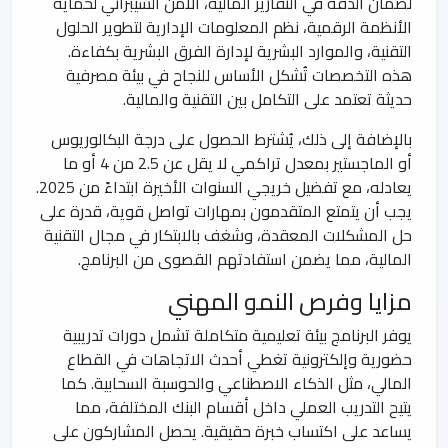
لضمان الدقة في التقارير المالية، الأمن السيبراني لحماية
الأنظمة الرقمية، نظم المعلومات الإدارية لتطوير الحلول
التقنية، والموارد البشرية لإدارة الفرق البشرية بكفاءة.
هذه التخصصات تُشكل الأساس للنجاح في بيئة مصرفية
حديثة تعتمد على التكامل بين التقنية والمالية.
بالإضافة إلى ذلك، يُشترط الحصول على درجة البكالوريوس
أو الماجستير بمعدل تراكمي لا يقل عن 2.5 من 4 أو ما
يعادله، مع تفضيل خريجي السنوات الأخيرة ابتداءً من 2025.
يجب أن يتمتع المتقدمون بمهارات تواصل قوية، قدرة على
حل المشكلات المعقدة، وشغف بالابتكار في مجال التقنية
المالية، مما يضمن استفادتهم القصوى من البرنامج.
مزايا وفرص النمو المهني
يوفر البرنامج بيئة تعليمية متكاملة تشمل دورات تدريبية
حضورية وإلكترونية تغطي أحدث الاتجاهات في القطاع
المالي، مثل الذكاء الاصطناعي والحوسبة السحابية. كما
يتيح التدريب العملي داخل أقسام البنك المختلفة، مما
يساعد على اكتساب خبرة حقيقية. يحصل المشاركون على