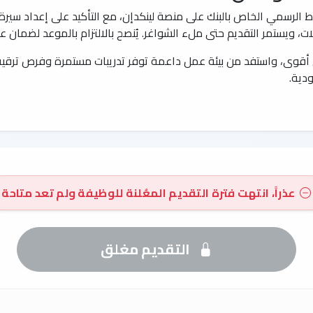
 الرسمي الخاص بالبنك على منصة لينكدإن، مع التأكيد على إعداد سيرة ذا
ت، ويستمر التقديم حتى ملء الشواغر. يُنصح بالالتزام بالموعد لضمان 
 أقوى، واستفد من بيئة عمل داعمة توفر تدريبات مستمرة وفرص ترقي
دية.
عذراً، انتهت فترة التقديم المعُلنة للوظيفة ولم تعد متاحة
التقديم مغلق