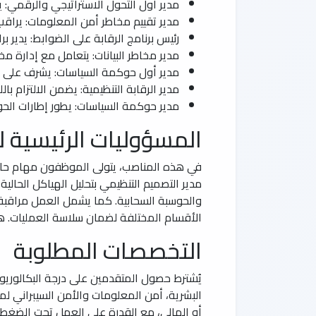
مدير أول التحول الاستراتيجي والرقمي: يق
مدير تقييم مخاطر أمن المعلومات: يراقب ا
رئيس برنامج الرقابة على الضوابط: يدير برا
مدير مخاطر البيانات: يتعامل مع إدارة مخا
مدير أول حوكمة السياسات: يشرف على صي
مدير الرقابة التنظيمية: يضمن الالتزام باللو
مدير حوكمة السياسات: يطور إطارات الح
المسؤوليات الرئيسية 
في هذه المناصب، يتولى الموظفون مهام حاسمة 
مدير التصميم التنظيمي بتحليل الهياكل الحالية
والحوسبة السحابية. كما يشمل العمل مراقبة ا
الأقسام المختلفة لضمان سلاسة العمليات. هذه
التخصصات المطلوبة
يُشترط حصول المتقدمين على درجة البكالوريوس 
البشرية، أمن المعلومات والأمن السيبراني لم
أو المالي، مع القدرة على العمل تحت الضغط 