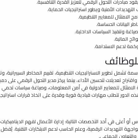
ود مبادرات التحول الرقمي لتعزيز القدرة التنافسية.
لتهديدات الأمنية ويطور استراتيجيات الحماية.
مج الامتثال للمعايير التنظيمية.
طر البيانات الحساسة.
اغة وتنفيذ السياسات الداخلية.
ائح المالية.
وكمة لدعم الاستدامة.
للوظائف
تشمل تطوير الاستراتيجيات التنظيمية، تقييم المخاطر السيبرانية، وتع
 واقتراح تعديلات لتحسين الأداء، بينما يركز مدير التحول الرقمي على دم
لامتثال للمعايير الدولية في أمن المعلومات، وصياغة سياسات تحمي الب
 الدور تتطلب مهارات قيادية قوية وقدرة على اتخاذ قرارات استراتيجية
أو أعلى في أحد التخصصات التالية: إدارة الأعمال لفهم الديناميكيات ال
واجهة التهديدات الرقمية، وعلم الحاسب لدعم الابتكارات التقنية. يُف
والتعاون الجماعي.