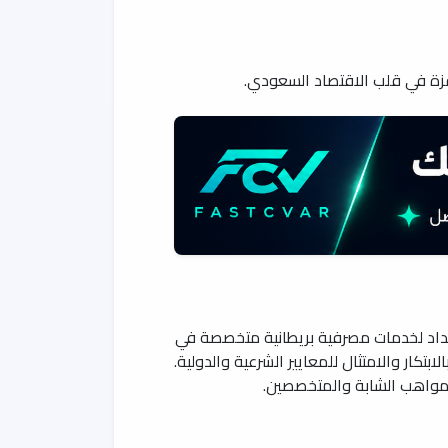
فزة في قلب الاقتصاد السعودي.
اسية في السوق المالي السعودي منذ تأسيسه في عام 1978م، حيث بدأ كامتداد لخدمات مصرفية بريطانية متخصصة في
كار والامتثال للمعايير الشرعية والدولية.