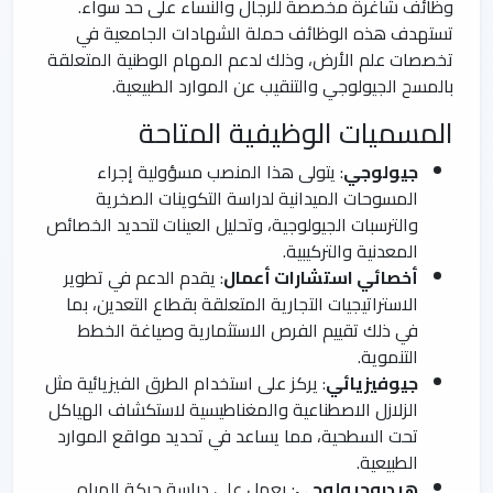
وظائف شاغرة مخصصة للرجال والنساء على حد سواء.
تستهدف هذه الوظائف حملة الشهادات الجامعية في
تخصصات علم الأرض، وذلك لدعم المهام الوطنية المتعلقة
بالمسح الجيولوجي والتنقيب عن الموارد الطبيعية.
المسميات الوظيفية المتاحة
جيولوجي
: يتولى هذا المنصب مسؤولية إجراء
المسوحات الميدانية لدراسة التكوينات الصخرية
والترسبات الجيولوجية، وتحليل العينات لتحديد الخصائص
المعدنية والتركيبية.
أخصائي استشارات أعمال
: يقدم الدعم في تطوير
الاستراتيجيات التجارية المتعلقة بقطاع التعدين، بما
في ذلك تقييم الفرص الاستثمارية وصياغة الخطط
التنموية.
جيوفيزيائي
: يركز على استخدام الطرق الفيزيائية مثل
الزلازل الاصطناعية والمغناطيسية لاستكشاف الهياكل
تحت السطحية، مما يساعد في تحديد مواقع الموارد
الطبيعية.
هيدروجيولوجي
: يعمل على دراسة حركة المياه