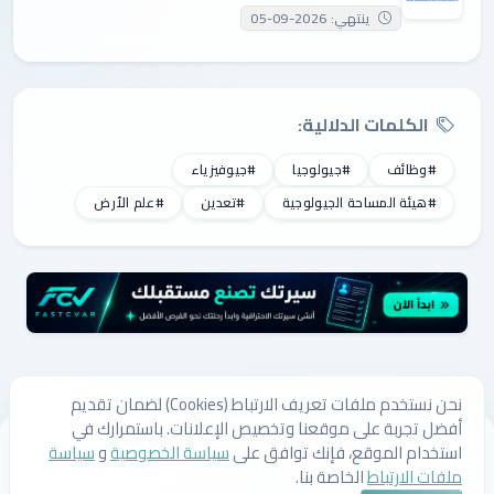
ينتهي: 2026-09-05
الكلمات الدلالية:
#وظائف
#جيولوجيا
#جيوفيزياء
#هيئة المساحة الجيولوجية
#تعدين
#علم الأرض
نحن نستخدم ملفات تعريف الارتباط (Cookies) لضمان تقديم
أفضل تجربة على موقعنا وتخصيص الإعلانات. باستمرارك في
من نحن
اتصل بنا
سياسة الخصوصية
سياسة ملفات الارتباط
استخدام الموقع، فإنك توافق على
سياسة الخصوصية
و
سياسة
الشروط والأحكام
ملفات الارتباط
الخاصة بنا.