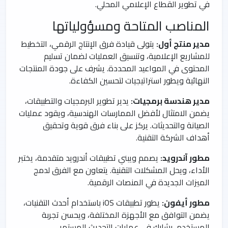
في تطوير القطاع الإعلامي المحلي.
المناصب المتاحة ومسؤولياتها
مدير منتج أول:
يتولى قيادة فرق الإنتاج الرقمي، التخطيط
للمشاريع الإعلامية، وتنسيق العمليات لضمان تسليم
المحتوى في المواعيد المحددة. يشرف على جودة المنتجات
النهائية ويطور استراتيجيات لتحسين الكفاءة.
مدير هندسة برمجيات:
يدير تطوير البرمجيات والتطبيقات،
يضمن الامتثال لأفضل الممارسات الهندسية، ويقود عمليات
الصيانة والتحديثات. يركز على بناء فرق قوية وتحقيق
أهداف الشركة التقنية.
مطور آندرويد:
يصمم ويبني تطبيقات أندرويد متقدمة، يختبر
الأداء، ويحل المشكلات التقنية. يتعاون مع الفرق لدمج
الميزات الجديدة في المنصات الرقمية.
مطور أيفون:
يطور تطبيقات iOS باستخدام أحدث التقنيات،
يضمن التوافق مع الأجهزة المختلفة، ويحسن تجربة
المستخدم. يشارك في عمليات التحديث المستمر.