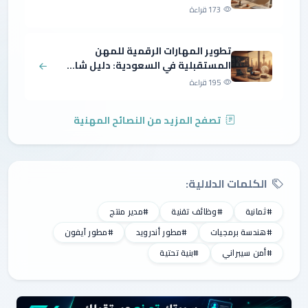
173 قراءة
تطوير المهارات الرقمية للمهن
المستقبلية في السعودية: دليل شا...
195 قراءة
تصفح المزيد من النصائح المهنية
الكلمات الدلالية:
#ثمانية
#وظائف تقنية
#مدير منتج
#هندسة برمجيات
#مطور أندرويد
#مطور آيفون
#أمن سيبراني
#بنية تحتية