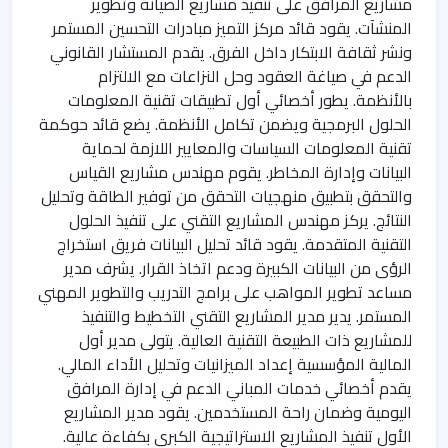
مشاريع المرافق على تنفيذ مشاريع الصيانة وتطوير
المنشآت. يقود قائد مركز التميز مبادرات التحسين المستمر
ونشر ثقافة الابتكار داخل الفرق. يقدم المستشار القانوني
الدعم في صياغة العقود وحل النزاعات مع الالتزام
بالأنظمة. يطور أخصائي أول تطبيقات تقنية المعلومات
الحلول البرمجية ويضمن تكامل الأنظمة. يضع قائد حوكمة
تقنية المعلومات السياسات والمعايير اللازمة لحماية
البيانات وإدارة المخاطر. يقوم مهندس مشاريع القياس
والتحقق بتطبيق منهجيات التحقق من توفير الطاقة وتحليل
النتائج. يركز مهندس المشاريع التقني على تنفيذ الحلول
التقنية المتقدمة. يقود قائد تحليل البيانات فريق استخراج
الرؤى من البيانات الكبيرة ودعم اتخاذ القرار. يشرف مدير
مساعد تطوير المواهب على برامج التدريب والتطوير المهني
المستمر. يدير مدير المشاريع التقني التخطيط والتنفيذ
للمشاريع ذات الطبيعة التقنية العالية. يتولى مدير أول
المالية المؤسسية إعداد الميزانيات وتحليل الأداء المالي.
يقدم أخصائي خدمات المباني الدعم في إدارة المرافق
اليومية وضمان راحة المستخدمين. يقود مدير المشاريع
الأول تنفيذ المشاريع الاستراتيجية الكبرى بكفاءة عالية.