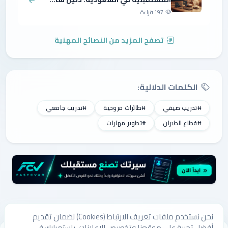
197 قراءة
تصفح المزيد من النصائح المهنية
الكلمات الدلالية:
#تدريب صيفي
#طائرات مروحية
#تدريب جامعي
#قطاع الطيران
#تطوير مهارات
نحن نستخدم ملفات تعريف الارتباط (Cookies) لضمان تقديم
أفضل تجربة على موقعنا وتخصيص الإعلانات. باستمرارك في