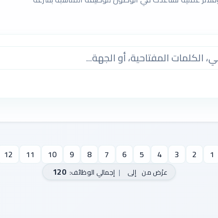
12
11
10
9
8
7
6
5
4
3
2
1
120
عرْض من
إلى
|
إجمالي الوظائف: