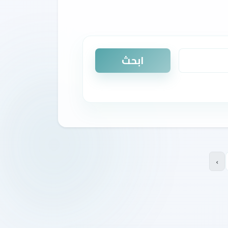
ابحث
›