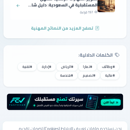
المستقبلية في السعودية: دليل شا...
197 قراءة
تصفح المزيد من النصائح المهنية
الكلمات الدلالية:
#وظائف
#تمارا
#الرياض
#إدارة
#تقنية
#مالية
#تصميم
#هندسة
نحن نستخدم ملفات تعريف الارتباط (Cookies) لضمان تقديم