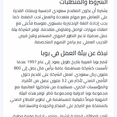
الشروط والمتطلبات
يشترط أن يكون المتقدم سعودي الجنسية ويمتلك القدرة
على التعامل مع مهام متعددة والعمل تحت الضغط. كما
يجب إجادة اللغة الإنجليزية بمستوى متوسط فأعلى مع
امتلاك مهارات تواصل وتفاوض متقدمة. توفر الشركة بيئة
عمل محفزة تدعم التطور المهني المستمر وتتيح فرص
التدريب العملي عبر برامج التمهير المتخصصة.
نبذة عن بيئة العمل في بوبا
تتميز بوبا العربية بتاريخ طويل يعود إلى عام 1997 عندما
تأسست كشركة مساهمة عامة برأس مال يصل إلى 800
مليون ريال سعودي. تعمل الشركة على تقديم حلول
التأمين الصحي لأكثر من 3.2 مليون عميل من الأفراد
والمؤسسات الكبرى، مستفيدة من شراكتها العالمية مع
مجموعة بوبا الدولية ومجموعة ناظر. توفر هذه البيئة
المهنية فرصاً حقيقية للمساهمة في تطوير القطاع الصحي
بالمملكة مع التركيز على الابتكار والجودة والاستدامة.
تتنوع الوظائف المتاحة لتشمل مناصب إدارية وفنية وطبية،