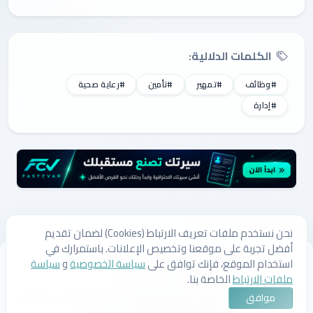
الكلمات الدلالية:
#وظائف
#تمهير
#تأمين
#رعاية صحية
#إدارة
نحن نستخدم ملفات تعريف الارتباط (Cookies) لضمان تقديم
أفضل تجربة على موقعنا وتخصيص الإعلانات. باستمرارك في
من نحن
اتصل بنا
سياسة الخصوصية
سياسة ملفات الارتباط
استخدام الموقع، فإنك توافق على
سياسة الخصوصية
و
سياسة
الشروط والأحكام
ملفات الارتباط
الخاصة بنا.
© 2026 لستتي | وظائف السعودية، وظائف شاغرة، وأحدث الوظائف
موافق
يوميًا. جميع الحقوق محفوظة.