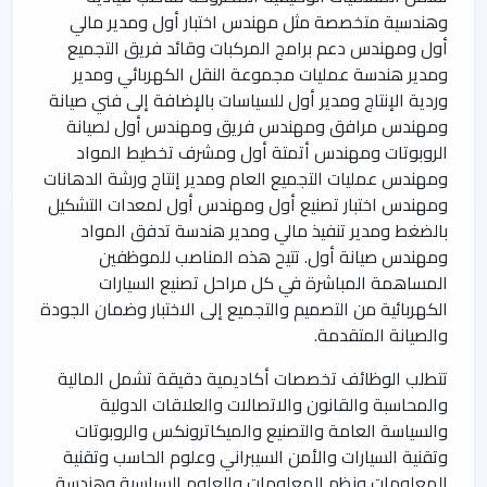
وهندسية متخصصة مثل مهندس اختبار أول ومدير مالي
أول ومهندس دعم برامج المركبات وقائد فريق التجميع
ومدير هندسة عمليات مجموعة النقل الكهربائي ومدير
وردية الإنتاج ومدير أول للسياسات بالإضافة إلى فني صيانة
ومهندس مرافق ومهندس فريق ومهندس أول لصيانة
الروبوتات ومهندس أتمتة أول ومشرف تخطيط المواد
ومهندس عمليات التجميع العام ومدير إنتاج ورشة الدهانات
ومهندس اختبار تصنيع أول ومهندس أول لمعدات التشكيل
بالضغط ومدير تنفيذ مالي ومدير هندسة تدفق المواد
ومهندس صيانة أول. تتيح هذه المناصب للموظفين
المساهمة المباشرة في كل مراحل تصنيع السيارات
الكهربائية من التصميم والتجميع إلى الاختبار وضمان الجودة
والصيانة المتقدمة.
تتطلب الوظائف تخصصات أكاديمية دقيقة تشمل المالية
والمحاسبة والقانون والاتصالات والعلاقات الدولية
والسياسة العامة والتصنيع والميكاترونكس والروبوتات
وتقنية السيارات والأمن السيبراني وعلوم الحاسب وتقنية
المعلومات ونظم المعلومات والعلوم السياسية وهندسة