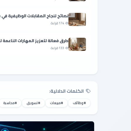
نصائح لنجاح المقابلات الوظيفية ف
174 قراءة
طرق فعالة لتعزيز المهارات الناعمة 
133 قراءة
الكلمات الدلالية:
#وظائف
#مبيعات
#تسويق
#محاسبة