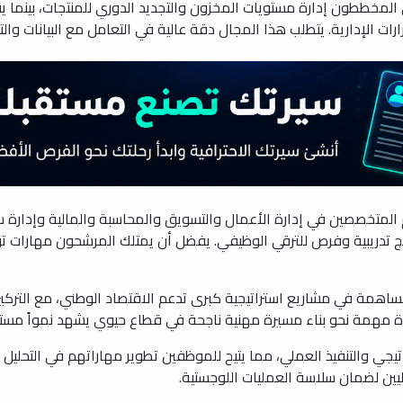
 المخططون إدارة مستويات المخزون والتجديد الدوري للمنتجات، بينما 
رارات الإدارية. يتطلب هذا المجال دقة عالية في التعامل مع البيانات وال
المتخصصين في إدارة الأعمال والتسويق والمحاسبة والمالية وإدارة سل
امج تدريبية وفرص للترقي الوظيفي. يفضل أن يمتلك المرشحون مهارات
مة في مشاريع استراتيجية كبرى تدعم الاقتصاد الوطني، مع التركيز
ة مهمة نحو بناء مسيرة مهنية ناجحة في قطاع حيوي يشهد نمواً مستمر
اتيجي والتنفيذ العملي، مما يتيح للموظفين تطوير مهاراتهم في التحليل
ليين لضمان سلاسة العمليات اللوجستية.