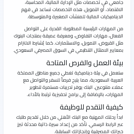
جامعي في تخصصات مثل الإدارة المالية، المحاسبة،
الاقتصاد، أو التمويل. هذه التخصصات تساعد في فهم
الديناميكيات المالية للمنشآت الصغيرة والمتوسطة.
من المهارات الرئيسية المطلوبة: القدرة على التواصل
الفعال، مهارات التفاوض، ومعرفة عميقة بمنتجات البنوك
مثل القروض، التمويل، والاستثمارات. كما يُشترط الالتزام
بمعايير الامتثال التنظيمي في السوق المصرفي السعودي.
بيئة العمل والفرص المتاحة
ستعمل في بيئة ديناميكية تغطي جميع مناطق المملكة
العربية السعودية، مما يتيح فرصاً للسفر والتواصل مع
عملاء متنوعين. البنك يوفر تدريبات مستمرة لتطوير
المهارات، بالإضافة إلى برامج تحفيزية ترتبط بالأداء.
كيفية التقدم للوظيفة
ابدأ رحلتك المهنية مع البنك الأهلي من خلال تقديم طلبك
عبر الرابط الرسمي. تأكد من إعداد سيرة ذاتية محدثة تبرز
خبراتك المصرفية وإنجازاتك السابقة.