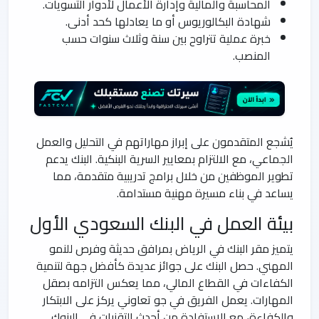
المحاسبة والمالية وإدارة الأعمال لأدوار التسويات.
شهادة البكالوريوس أو ما يعادلها كحد أدنى.
خبرة عملية تتراوح بين سنة وثلاث سنوات حسب
المنصب.
يُشجع المتقدمون على إبراز مهاراتهم في التحليل والعمل
الجماعي، مع الالتزام بمعايير السرية البنكية. البنك يدعم
تطوير الموظفين من خلال برامج تدريبية متقدمة، مما
يساعد في بناء مسيرة مهنية مستدامة.
بيئة العمل في البنك السعودي الأول
يتميز مقر البنك في الرياض بمرافق حديثة وفرص للنمو
المهني. حصل البنك على جوائز عديدة كأفضل جهة لتنمية
الكفاءات في القطاع المالي، مما يعكس التزامه بصقل
المهارات. يعمل الفريق في جو تعاوني يركز على الابتكار
والكفاءة، مع الاستفادة من أحدث التقنيات في البنوك