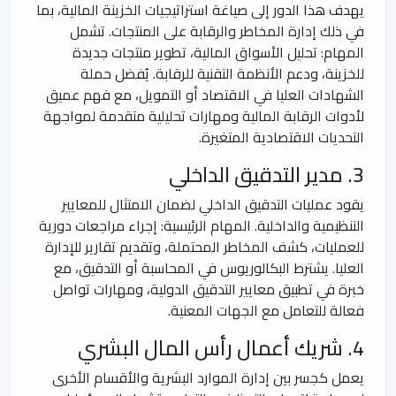
يهدف هذا الدور إلى صياغة استراتيجيات الخزينة المالية، بما
في ذلك إدارة المخاطر والرقابة على المنتجات. تشمل
المهام: تحليل الأسواق المالية، تطوير منتجات جديدة
للخزينة، ودعم الأنظمة التقنية للرقابة. يُفضل حملة
الشهادات العليا في الاقتصاد أو التمويل، مع فهم عميق
لأدوات الرقابة المالية ومهارات تحليلية متقدمة لمواجهة
التحديات الاقتصادية المتغيرة.
3. مدير التدقيق الداخلي
يقود عمليات التدقيق الداخلي لضمان الامتثال للمعايير
التنظيمية والداخلية. المهام الرئيسية: إجراء مراجعات دورية
للعمليات، كشف المخاطر المحتملة، وتقديم تقارير للإدارة
العليا. يشترط البكالوريوس في المحاسبة أو التدقيق، مع
خبرة في تطبيق معايير التدقيق الدولية، ومهارات تواصل
فعالة للتعامل مع الجهات المعنية.
4. شريك أعمال رأس المال البشري
يعمل كجسر بين إدارة الموارد البشرية والأقسام الأخرى