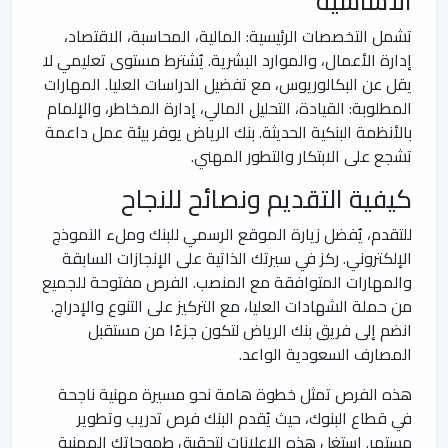
الأساسية
تشمل التخصصات الرئيسية: المالية، المحاسبة، الاقتصاد،
إدارة الأعمال، والموارد البشرية. يُشترط مستوى تعليمي لا
يقل عن البكالوريوس، مع تفضيل الدراسات العليا. المهارات
المطلوبة: القيادة، التحليل المالي، إدارة المخاطر، والإلمام
بالأنظمة البنكية الحديثة. بنك الرياض يوفر بيئة عمل داعمة
تشجع على الابتكار والتطور المهني.
كيفية التقديم ونصائح للنجاح
للتقدم، يُفضل زيارة الموقع الرسمي للبنك وملء النموذج
الإلكتروني. ركز في سيرتك الذاتية على الإنجازات السابقة
والمهارات المتوافقة مع المنصب. الفرص مفتوحة للجميع
من حملة الشهادات العليا، مع التركيز على التنوع والإدراج.
انضم إلى فريق بنك الرياض لتكون جزءًا من مستقبل
المصارف السعودية الواعد.
هذه الفرص تمثل خطوة هامة نحو مسيرة مهنية ناجحة
في قطاع البنوك، حيث يُقدم البنك فرص تدريب وتطوير
مستمر. استغل هذه الإعلانات لتحقيق طموحاتك المهنية