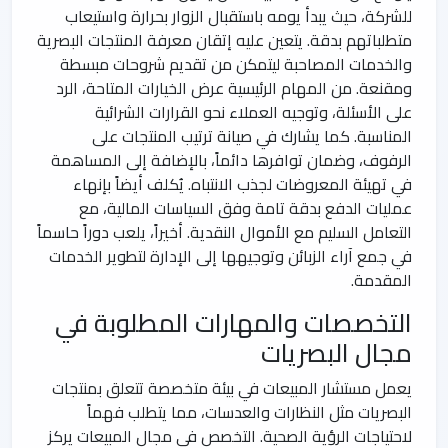
للشركة، حيث يبدأ يومه باستقبال الزوار بحرارة واستيعاب
متطلباتهم بدقة. يتعين عليه إتقان معرفة المنتجات البصرية
والخدمات المصاحبة ليتمكن من تقديم شروحات مبسطة
ومقنعة. من المهام الرئيسية عرض الخيارات المتاحة، الرد
على الأسئلة، وتوجيه العملاء نحو القرارات الشرائية
المناسبة. كما يشارك في صيانة ترتيب المنتجات على
الرفوف، وضمان توافرها دائماً، بالإضافة إلى المساهمة
في تهيئة المعروضات لجذب الانتباه. يُكلف أيضاً بإنهاء
عمليات الدفع بدقة تامة وفق السياسات المالية، مع
التعامل السليم مع الأموال النقدية. أخيراً، يلعب دوراً حاسماً
في جمع آراء الزبائن وتوجيهها إلى الإدارة لتطوير الخدمات
المقدمة.
التخصصات والمهارات المطلوبة في
مجال البصريات
يعمل مستشار المبيعات في بيئة متخصصة تتعلق بمنتجات
البصريات مثل النظارات والعدسات، مما يتطلب فهماً
لاحتياجات الرؤية الصحية. التخصص في مجال المبيعات يركز