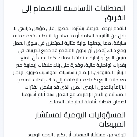
المتطلبات الأساسية للانضمام إلى
الفريق
للتقدم لهذه الفرصة، يشترط الحصول على مؤهل دراسي لا
يقل عن الثانوية العامة أو ما يعادلها. لا يُطلب خبرة عملية
سابقة، مما يجعلها بوابة مثالية للمبتدئين في سوق العمل.
ومع ذلك، يُفضل أن يكون المتقدم قد خضع لتدريبات في
فنون البيع أو إدارة علاقات العملاء. كما يجب أن يتمتع
بقدرات تواصلية عالية، وقدرة على بناء علاقات إيجابية مع
الزبائن المتنوعين. الإلمام بأساسيات الحواسيب ضروري لإنجاز
معاملات البيع بكفاءة. بالإضافة إلى ذلك، يتطلب المنصب
التزاماً بالجدول الزمني المرن الذي قد يشمل الفترات
المسائية والأيام الإجازية، مع العمل ستة أيام أسبوعياً
لضمان تغطية شاملة لاحتياجات العملاء.
المسؤوليات اليومية لمستشار
المبيعات
يُتوقع من مستشار المبيعات أن يكون الوجه الودود