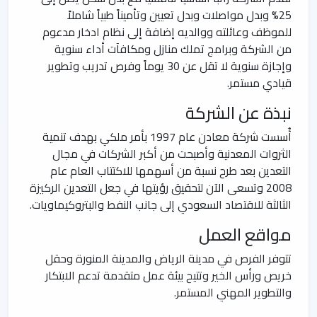
25% وبدل مواصلات وبدل تعيين وتأميناً طبياً شاملاً
للموظف وعائلته ووالديه إضافة إلى نظام ادخار مدعوم
من الشركة وبرامج تملك منازل ومكافآت أداء سنوية
وإجازة سنوية لا تقل عن 30 يوماً وفرص تدريب وتطوير
قيادي مستمر.
نبذة عن الشركة
أُسست شركة معادن عام 1997 بأمر ملكي بهدف تنمية
الثروات المعدنية وأصبحت من أكبر الشركات في مجال
التعدين بعد طرح نسبة من أسهمها للاكتتاب العام عام
2008 وتسعى الآن لتحقيق رؤيتها في جعل التعدين الركيزة
الثالثة للاقتصاد السعودي إلى جانب النفط والبتروكيماويات.
مواقع العمل
تتوفر الفرص في مدينة الرياض والمدينة المنورة وحقل
خريص ورأس الخير وتتيح بيئة عمل متقدمة تدعم الابتكار
والتطوير المهني المستمر.